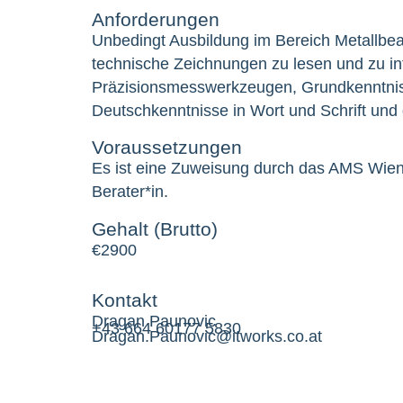
Anforderungen
Unbedingt Ausbildung im Bereich Metallbe
technische Zeichnungen zu lesen und zu i
Präzisionsmesswerkzeugen, Grundkenntniss
Deutschkenntnisse in Wort und Schrift un
Voraussetzungen
Es ist eine Zuweisung durch das AMS Wien 
Berater*in.
Gehalt (Brutto)
€
2900
Kontakt
Dragan Paunovic
+43 664 60177 5830
Dragan.Paunovic@itworks.co.at