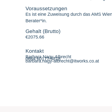
Voraussetzungen
Es ist eine Zuweisung durch das AMS Wien 
Berater*in.
Gehalt (Brutto)
€
2075.66
Kontakt
Barbara Nagy-Albrecht
0664 60177 5818
barbara.nagy-albrecht@itworks.co.at