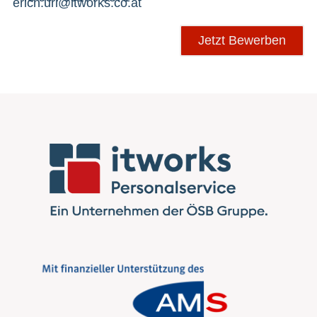
erich.url@itworks.co.at
Jetzt Bewerben